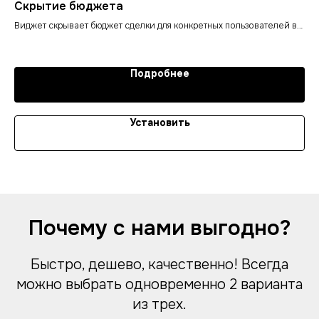
Скрытие бюджета
Ко
о
Виджет скрывает бюджет сделки для конкретных пользователей во
Вид
всех связанных карточках, вкладках и сделках.
кон
1 
я,
со
об
Подробнее
Установить
Почему с нами выгодно?
Быстро, дешево, качественно! Всегда
можно выбрать одновременно 2 варианта
из трех.