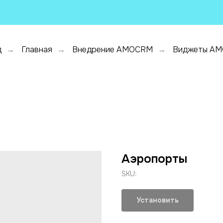
д
Главная
Внедрение AMOCRM
Виджеты A
→
→
→
Аэропорты
SKU:
Установить