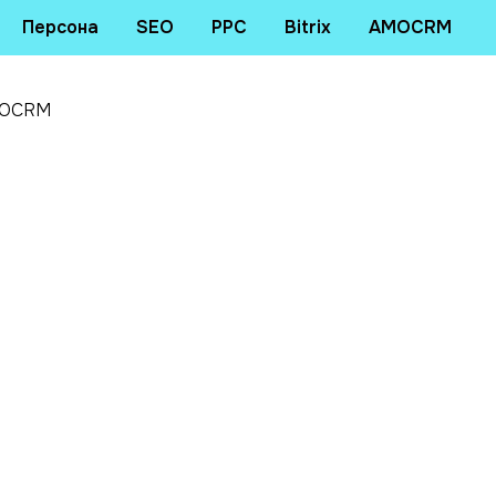
Персона
SEO
PPC
Bitrix
AMOCRM
MOCRM