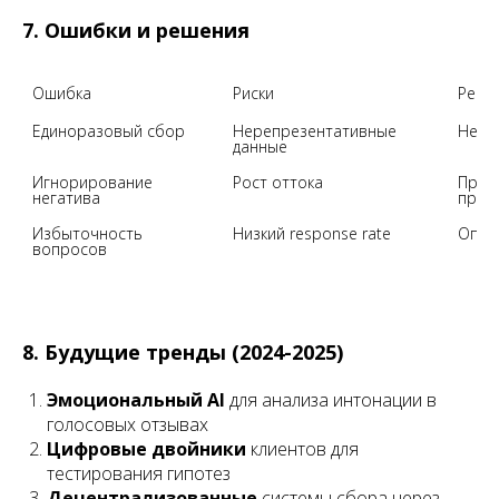
7. Ошибки и решения
Ошибка
Риски
Реше
Единоразовый сбор
Нерепрезентативные 
Непр
данные
Игнорирование 
Рост оттока
Проа
негатива
проб
Избыточность 
Низкий response rate
Опти
вопросов
8. Будущие тренды (2024-2025)
Эмоциональный AI
для анализа интонации в
голосовых отзывах
Цифровые двойники
клиентов для
тестирования гипотез
Децентрализованные
системы сбора через