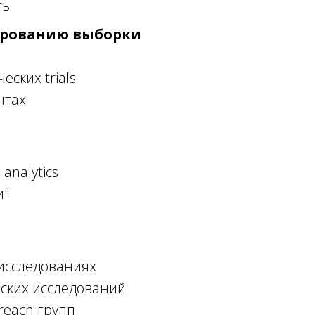
ть
ированию выборки
ских trials
нтах
analytics
и"
исследованиях
еских исследований
reach групп