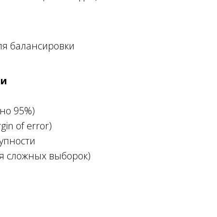
ля балансировки
ки
но 95%)
in of error)
упности
для сложных выборок)