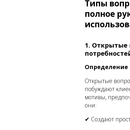
Типы вопр
полное ру
использо
1. Открытые
потребносте
Определение 
Открытые вопро
побуждают клие
мотивы, предпоч
они:
✔ Создают прос