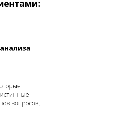
лиентами:
 анализа
которые
о истинные
пов вопросов,