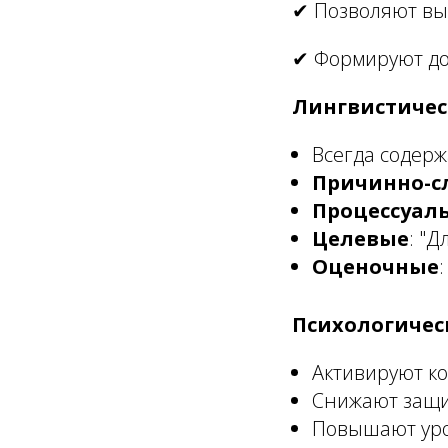
✔ Позволяют вы
✔ Формируют до
Лингвистичес
Всегда содерж
Причинно-с
Процессуал
Целевые
: "Д
Оценочные
Психологичес
Активируют к
Снижают защ
Повышают уро