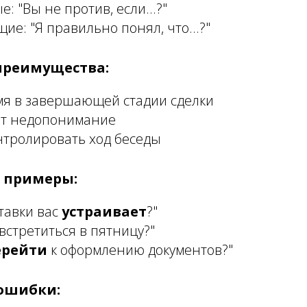
: "Вы не против, если...?"
е: "Я правильно понял, что...?"
преимущества:
мя в завершающей стадии сделки
т недопонимание
нтролировать ход беседы
 примеры:
ставки вас
устраивает
?"
встретиться в пятницу?"
ерейти
к оформлению документов?"
ошибки: