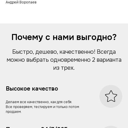
Андрей Воропаев
GEO & AEO продвижение
Продвижение в Яндекс
Продвижение в Google
Продвижение интернет магазинов
Оплата за лиды (заявки)
Digital Блог
Хобби Судак и Эльбрус
Почему с нами выгодно?
Быстро, дешево, качественно! Всегда
можно выбрать одновременно 2 варианта
из трех.
Высокое качество
Делаем все качественно, как для себя.
Все проверяем, тестируем и только потом
продаем.