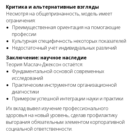
Критика и альтернативные взгляды
Несмотря на общепризнанность, модель имеет
ограничения:
Преимущественная ориентация на помогающие
профессии
Культурная специфичность некоторых показателей
Недостаточный учёт индивидуальных различий
Заключение: научное наследие
Телефон:
+7 499 322 32 54
Теория Маслач-Джексон остаётся:
Почта: info@voropaev.ru
Фундаментальной основой современных
Получить аудит
+7
исследований
Практическим инструментом организационной
Главная
Технологии
диагностики
SEO
Виджеты AMOCRM
Примером успешной интеграции науки и практики
AMOCRM
Топ-10 платформ опросов
Контекстная реклама
Анкетирование клиентов
Их вклад вывел изучение профессионального
Кейсы
Маркетинг
здоровья на новый уровень, сделав профилактику
Контакты
Отзывы
Каталог опросов
выгорания обязательным элементом корпоративной
5 сервисов сбора обратной связи
социальной ответственности.
Тарифы на продвижение