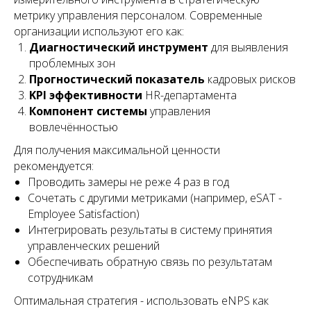
метрику управления персоналом. Современные
организации используют его как:
Диагностический инструмент
для выявления
проблемных зон
Прогностический показатель
кадровых рисков
KPI эффективности
HR-департамента
Компонент системы
управления
вовлечённостью
Для получения максимальной ценности
рекомендуется:
Проводить замеры не реже 4 раз в год
Телефон:
+7 499 322 32 54
Почта: info@voropaev.ru
Сочетать с другими метриками (например, eSAT -
Employee Satisfaction)
Получить аудит
+7
Интегрировать результаты в систему принятия
управленческих решений
Главная
Технологии
Обеспечивать обратную связь по результатам
SEO
Виджеты AMOCRM
сотрудникам
AMOCRM
Топ-10 платформ опросов
Контекстная реклама
Анкетирование клиентов
Оптимальная стратегия - использовать eNPS как
Кейсы
Маркетинг