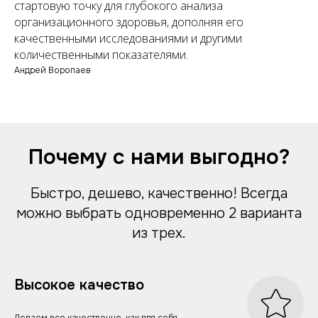
стартовую точку для глубокого анализа
Контакты
Отзывы
Каталог опросов
организационного здоровья, дополняя его
5 сервисов сбора обратной связи
Тарифы на продвижение
качественными исследованиями и другими
количественными показателями.
GEO & AEO продвижение
Продвижение в Яндекс
Андрей Воропаев
Продвижение в Google
Продвижение интернет магазинов
Оплата за лиды (заявки)
Digital Блог
Хобби Судак и Эльбрус
Почему с нами выгодно?
Быстро, дешево, качественно! Всегда
можно выбрать одновременно 2 варианта
из трех.
Высокое качество