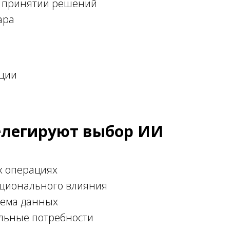
 принятии решений
ара
ации
елегируют выбор ИИ
х операциях
ционального влияния
ема данных
льные потребности