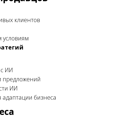
ивых клиентов
 условиям
ратегий
 с ИИ
и предложений
сти ИИ
 адаптации бизнеса
еса