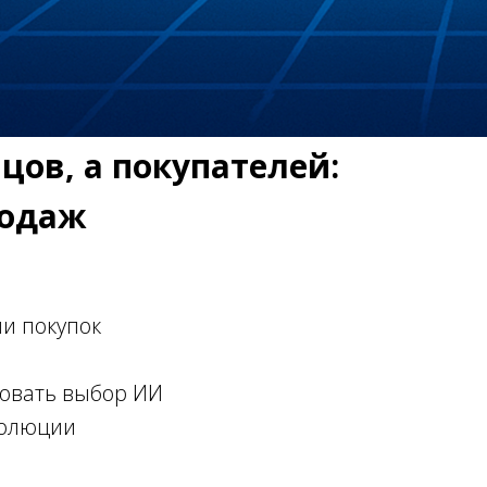
цов, а покупателей:
родаж
и покупок
ровать выбор ИИ
волюции