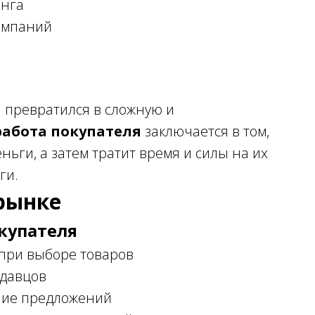
инга
омпаний
 превратился в сложную и
работа покупателя
заключается в том,
ньги, а затем тратит время и силы на их
ги.
рынке
купателя
при выборе товаров
давцов
ние предложений