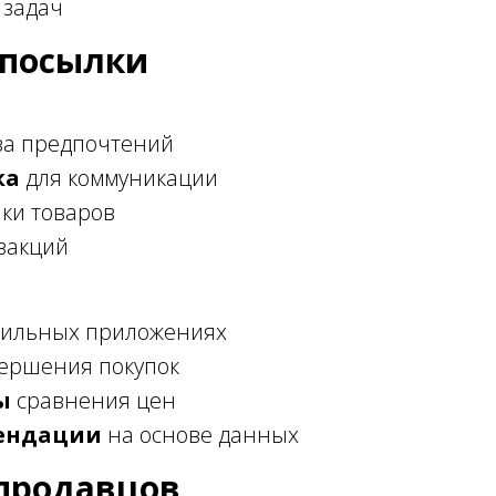
 задач
дпосылки
за предпочтений
ка
для коммуникации
ки товаров
закций
бильных приложениях
ершения покупок
ы
сравнения цен
ендации
на основе данных
продавцов