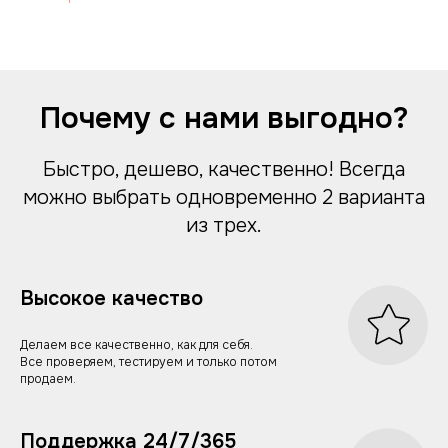
AMOCRM
Топ-10 платформ опросов
Контекстная реклама
Анкетирование клиентов
Кейсы
Маркетинг
Контакты
Отзывы
Каталог опросов
5 сервисов сбора обратной связи
Тарифы на продвижение
Почему с нами выгодно?
GEO & AEO продвижение
Продвижение в Яндекс
Продвижение в Google
Быстро, дешево, качественно! Всегда
Продвижение интернет магазинов
можно выбрать одновременно 2 варианта
Оплата за лиды (заявки)
Digital Блог
из трех.
Хобби Судак и Эльбрус
Высокое качество
Делаем все качественно, как для себя.
Все проверяем, тестируем и только потом
продаем.
Поддержка 24/7/365