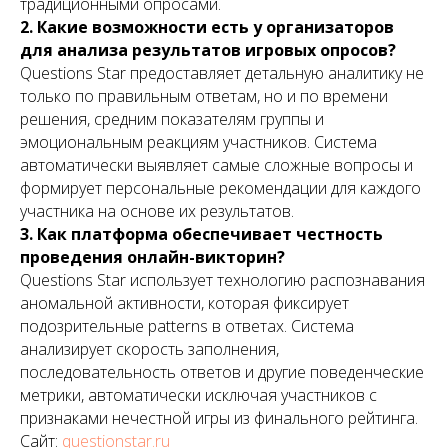
традиционными опросами.
2. Какие возможности есть у организаторов
для анализа результатов игровых опросов?
Questions Star предоставляет детальную аналитику не
только по правильным ответам, но и по времени
решения, средним показателям группы и
эмоциональным реакциям участников. Система
автоматически выявляет самые сложные вопросы и
формирует персональные рекомендации для каждого
участника на основе их результатов.
3. Как платформа обеспечивает честность
проведения онлайн-викторин?
Questions Star использует технологию распознавания
аномальной активности, которая фиксирует
Телефон:
+7 499 322 32 54
подозрительные patterns в ответах. Система
Почта: info@voropaev.ru
анализирует скорость заполнения,
последовательность ответов и другие поведенческие
Получить аудит
+7
метрики, автоматически исключая участников с
признаками нечестной игры из финального рейтинга.
Главная
Технологии
Сайт:
questionstar.ru
SEO
Виджеты AMOCRM