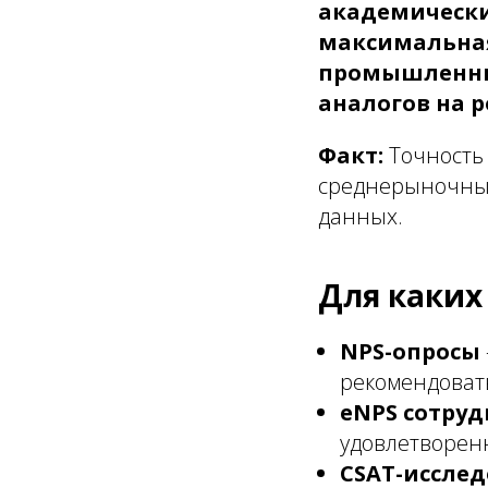
академических
максимальная
промышленные
аналогов на 
Факт:
Точность 
среднерыночных
данных.
Для каких
NPS-опросы
рекомендоват
eNPS сотру
удовлетворен
CSAT-иссле