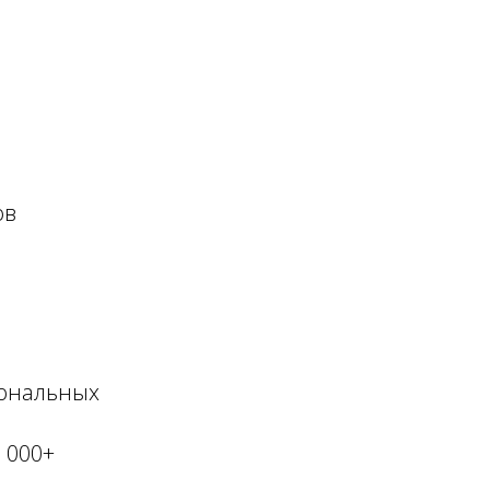
ов
иональных
 000+