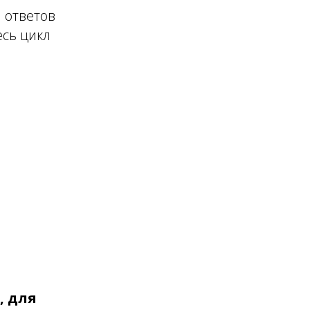
 ответов
сь цикл
, для