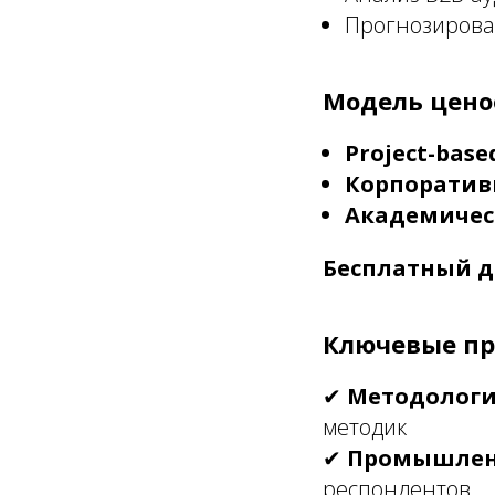
Прогнозирова
Модель цено
Project-base
Корпоратив
Академичес
Бесплатный д
Ключевые п
✔
Методологи
методик
✔
Промышлен
респондентов