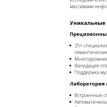
массивами инфо
Уникальные о
Прецизионный
25+ специализ
семантически
Многоуровнева
Валидация от
Поддержка му
Лаборатория 
Встроенные ст
Автоматическа