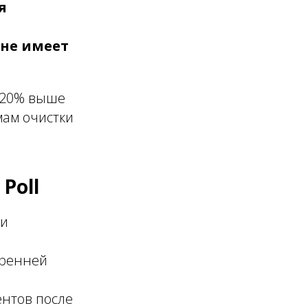
я
и
не имеет
5-20% выше
ам очистки
Poll
ти
тренней
нтов после