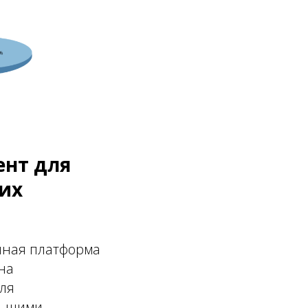
ент для
их
нная платформа
на
для
льшими