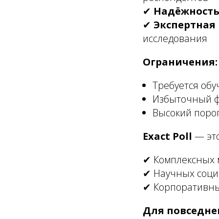
✔
Надёжность
✔
Экспертная
исследования
Ограничения:
Требуется об
Избыточный ф
Высокий порог
Exact Poll
— это
✔ Комплексных 
✔ Научных соци
✔ Корпоративны
Для повседне