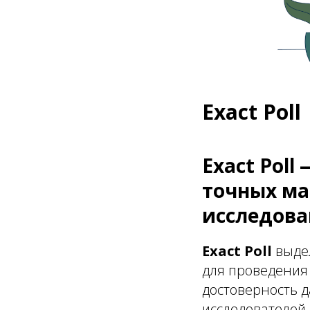
Exact Poll
Exact Pol
точных ма
исследов
Exact Poll
выдел
для проведения
достоверность д
исследователей