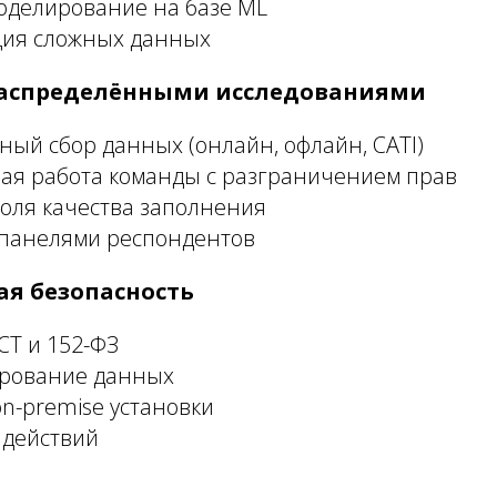
оделирование на базе ML
ция сложных данных
распределёнными исследованиями
ый сбор данных (онлайн, офлайн, CATI)
ая работа команды с разграничением прав
оля качества заполнения
 панелями респондентов
я безопасность
СТ и 152-ФЗ
рование данных
n-premise установки
 действий