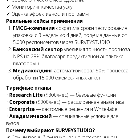
✔ Мониторинг качества услуг
✔ Оценка эффективности программ
Реальные кейсы применения
FMCG-компания
сократила сроки тестирования
упаковки с 3 недель до 4 дней, получив данные от
5,000 респондентов через SURVEYSTUDIO.
Банковский сектор
увеличил точность прогноза
NPS на 28% благодаря предиктивной аналитике
платформы.
Медиахолдинг
автоматизировал 90% процесса
обработки 15,000 ежемесячных анкет.
Тарифные планы
•
Research Lite
($300/мес) — базовые функции
•
Corporate
($900/мес) — расширенная аналитика
•
Enterprise
— кастомные решения и White-label
•
Академический
— специальные условия для
вузов
Почему выбирают SURVEYSTUDIO?
✔ Самый полный функционал на русскоязычном