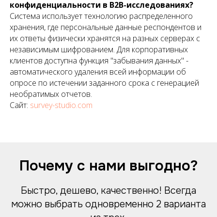
конфиденциальности в B2B-исследованиях?
Телефон:
+7 499 322 32 54
Система использует технологию распределенного
Почта: info@voropaev.ru
хранения, где персональные данные респондентов и
их ответы физически хранятся на разных серверах с
Получить аудит
+7
независимым шифрованием. Для корпоративных
клиентов доступна функция "забывания данных" -
Главная
Технологии
автоматического удаления всей информации об
SEO
Виджеты AMOCRM
опросе по истечении заданного срока с генерацией
AMOCRM
Топ-10 платформ опросов
Контекстная реклама
Анкетирование клиентов
необратимых отчетов.
Кейсы
Маркетинг
Сайт:
survey-studio.com
Контакты
Отзывы
Каталог опросов
5 сервисов сбора обратной связи
Тарифы на продвижение
GEO & AEO продвижение
Продвижение в Яндекс
Продвижение в Google
Почему с нами выгодно?
Продвижение интернет магазинов
Оплата за лиды (заявки)
Digital Блог
Хобби Судак и Эльбрус
Быстро, дешево, качественно! Всегда
можно выбрать одновременно 2 варианта