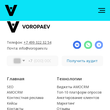
Телефон:
+7 499 322 32 54
Почта: info@voropaev.ru
Получить аудит
+7
Главная
Технологии
SEO
Виджеты AMOCRM
AMOCRM
Топ-10 платформ опросов
Контекстная реклама
Анкетирование клиентов
Кейсы
Маркетинг
Контакты
Отзывы
Каталог опросов
5 сервисов сбора обратной связи
Тарифы на продвижение
GEO & AEO продвижение
Продвижение в Яндекс
Продвижение в Google
Продвижение интернет магазинов
Оплата за лиды (заявки)